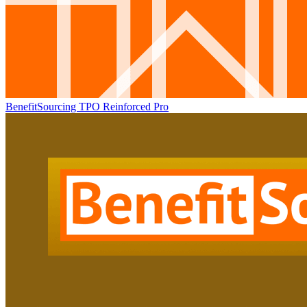
BenefitSourcing TPO Reinforced Pro