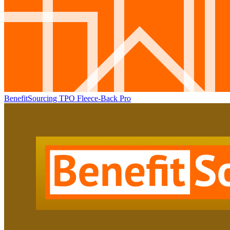
BenefitSourcing TPO Fleece-Back Pro