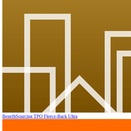
BenefitSourcing TPO Fleece-Back Ultra