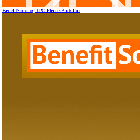
BenefitSourcing TPO Fleece-Back Pro