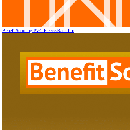
BenefitSourcing PVC Fleece-Back Pro