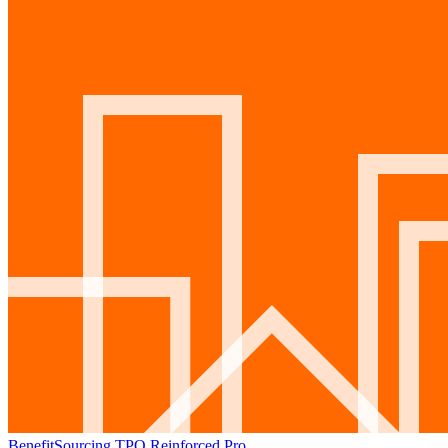
BenefitSourcing TPO Reinforced Pro