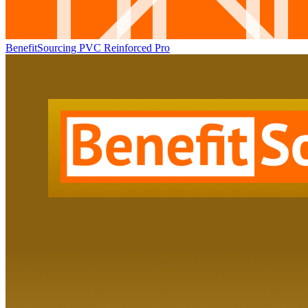
BenefitSourcing PVC Reinforced Pro