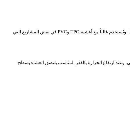
يستخدم هذا النظام صفائح تثبيت خاصة يتم تسخينها بالحث الكهرومغناطيسي لربط الغشاء بها من دون اختراق الغشاء نفسه في موضع الربط. ويُستخدم غالباً مع أغشية TPO وPVC في بعض المشاريع التي
ي. وعند ارتفاع الحرارة بالقدر المناسب يلتصق الغشاء بسطح