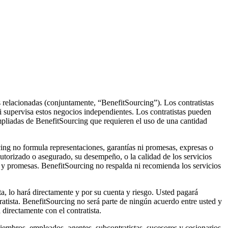
sas relacionadas (conjuntamente, “BenefitSourcing”). Los contratistas
 supervisa estos negocios independientes. Los contratistas pueden
ampliadas de BenefitSourcing que requieren el uso de una cantidad
cing no formula representaciones, garantías ni promesas, expresas o
 autorizado o asegurado, su desempeño, o la calidad de los servicios
s y promesas. BenefitSourcing no respalda ni recomienda los servicios
sta, lo hará directamente y por su cuenta y riesgo. Usted pagará
tratista. BenefitSourcing no será parte de ningún acuerdo entre usted y
 directamente con el contratista.
 miembros, empleados, agentes, subcontratistas, sucesores y cesionarios