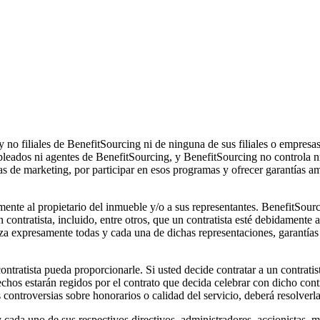
s y no filiales de BenefitSourcing ni de ninguna de sus filiales o empre
pleados ni agentes de BenefitSourcing, y BenefitSourcing no controla ni
as de marketing, por participar en esos programas y ofrecer garantías 
mente al propietario del inmueble y/o a sus representantes. BenefitSour
ún contratista, incluido, entre otros, que un contratista esté debidamente
aza expresamente todas y cada una de dichas representaciones, garantía
ontratista pueda proporcionarle. Si usted decide contratar a un contrati
erechos estarán regidos por el contrato que decida celebrar con dicho con
as controversias sobre honorarios o calidad del servicio, deberá resolverla
 y cada uno de sus respectivos directivos, administradores, accionistas,