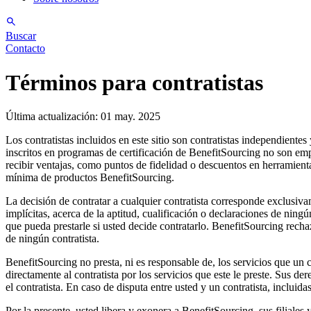
Buscar
Contacto
Términos para contratistas
Última actualización: 01 may. 2025
Los contratistas incluidos en este sitio son contratistas independiente
inscritos en programas de certificación de BenefitSourcing no son em
recibir ventajas, como puntos de fidelidad o descuentos en herramient
mínima de productos BenefitSourcing.
La decisión de contratar a cualquier contratista corresponde exclusiva
implícitas, acerca de la aptitud, cualificación o declaraciones de ning
que pueda prestarle si usted decide contratarlo. BenefitSourcing rech
de ningún contratista.
BenefitSourcing no presta, ni es responsable de, los servicios que un c
directamente al contratista por los servicios que este le preste. Sus d
el contratista. En caso de disputa entre usted y un contratista, incluid
Por la presente, usted libera y exonera a BenefitSourcing, sus filiales