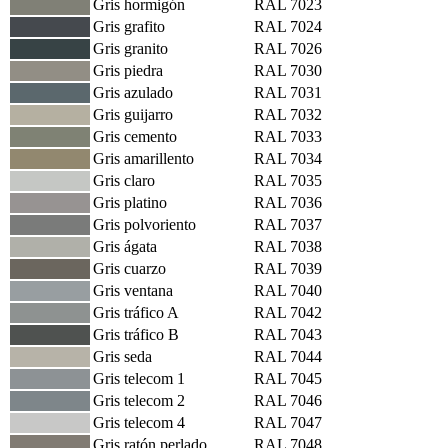
Gris hormigón
RAL 7023
Gris grafito
RAL 7024
Gris granito
RAL 7026
Gris piedra
RAL 7030
Gris azulado
RAL 7031
Gris guijarro
RAL 7032
Gris cemento
RAL 7033
Gris amarillento
RAL 7034
Gris claro
RAL 7035
Gris platino
RAL 7036
Gris polvoriento
RAL 7037
Gris ágata
RAL 7038
Gris cuarzo
RAL 7039
Gris ventana
RAL 7040
Gris tráfico A
RAL 7042
Gris tráfico B
RAL 7043
Gris seda
RAL 7044
Gris telecom 1
RAL 7045
Gris telecom 2
RAL 7046
Gris telecom 4
RAL 7047
Gris ratón perlado
RAL 7048