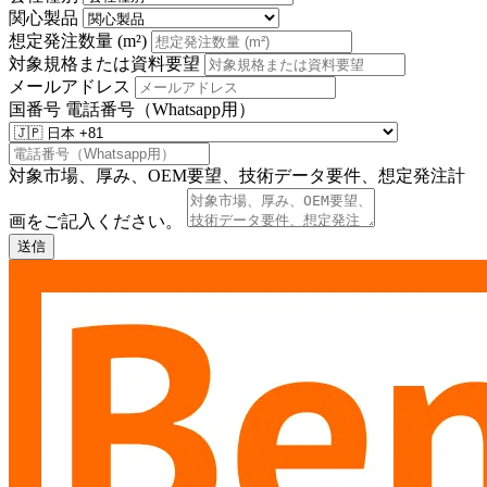
関心製品
想定発注数量 (m²)
対象規格または資料要望
メールアドレス
国番号
電話番号（Whatsapp用）
対象市場、厚み、OEM要望、技術データ要件、想定発注計
画をご記入ください。
送信