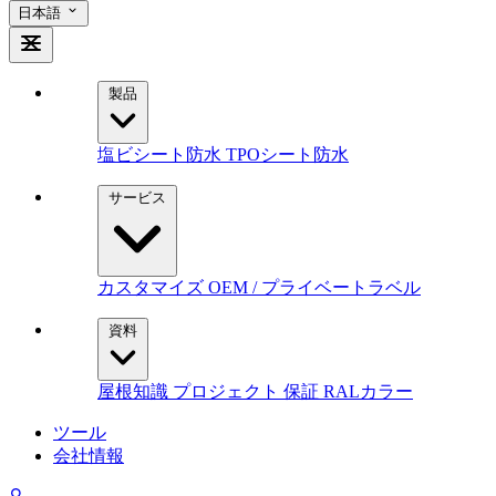
日本語
製品
塩ビシート防水
TPOシート防水
サービス
カスタマイズ
OEM / プライベートラベル
資料
屋根知識
プロジェクト
保証
RALカラー
ツール
会社情報