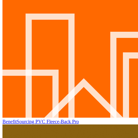
BenefitSourcing PVC Fleece-Back Pro