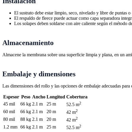
Instalación
El sustrato debe estar limpio, seco, nivelado y libre de puntas 
El respaldo de fleece puede actuar como capa separadora integr
Los solapes deben soldarse con aire caliente según el método de
Almacenamiento
Almacene la membrana sobre una superficie limpia y plana, en un ambi
Embalaje y dimensiones
Las dimensiones del rollo y las opciones de embalaje adecuadas para c
Espesor
Peso
Ancho
Longitud
Cobertura
2
45 mil
66 kg
2.1 m
25 m
52.5 m
2
60 mil
66 kg
2.1 m
20 m
42 m
2
80 mil
88 kg
2.1 m
20 m
42 m
2
1.2 mm
66 kg
2.1 m
25 m
52.5 m