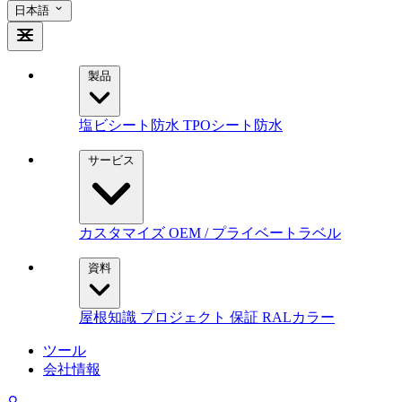
日本語
製品
塩ビシート防水
TPOシート防水
サービス
カスタマイズ
OEM / プライベートラベル
資料
屋根知識
プロジェクト
保証
RALカラー
ツール
会社情報