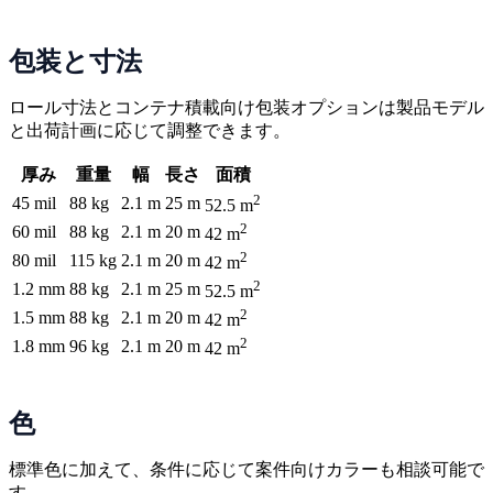
包装と寸法
ロール寸法とコンテナ積載向け包装オプションは製品モデル
と出荷計画に応じて調整できます。
厚み
重量
幅
長さ
面積
2
45 mil
88 kg
2.1 m
25 m
52.5 m
2
60 mil
88 kg
2.1 m
20 m
42 m
2
80 mil
115 kg
2.1 m
20 m
42 m
2
1.2 mm
88 kg
2.1 m
25 m
52.5 m
2
1.5 mm
88 kg
2.1 m
20 m
42 m
2
1.8 mm
96 kg
2.1 m
20 m
42 m
色
標準色に加えて、条件に応じて案件向けカラーも相談可能で
す。