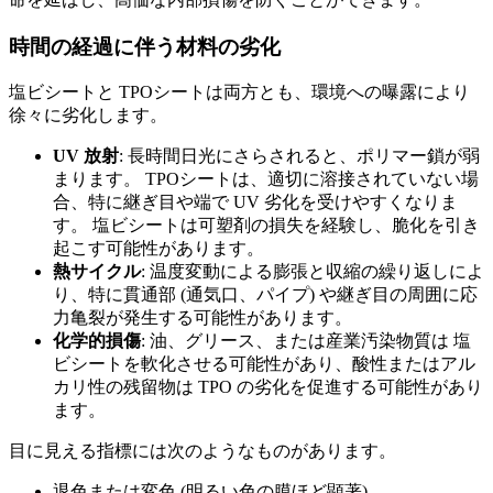
時間の経過に伴う材料の劣化
塩ビシートと TPOシートは両方とも、環境への曝露により
徐々に劣化します。
UV 放射
: 長時間日光にさらされると、ポリマー鎖が弱
まります。 TPOシートは、適切に溶接されていない場
合、特に継ぎ目や端で UV 劣化を受けやすくなりま
す。 塩ビシートは可塑剤の損失を経験し、脆化を引き
起こす可能性があります。
熱サイクル
: 温度変動による膨張と収縮の繰り返しによ
り、特に貫通部 (通気口、パイプ) や継ぎ目の周囲に応
力亀裂が発生する可能性があります。
化学的損傷
: 油、グリース、または産業汚染物質は 塩
ビシートを軟化させる可能性があり、酸性またはアル
カリ性の残留物は TPO の劣化を促進する可能性があり
ます。
目に見える指標には次のようなものがあります。
退色または変色 (明るい色の膜ほど顕著)