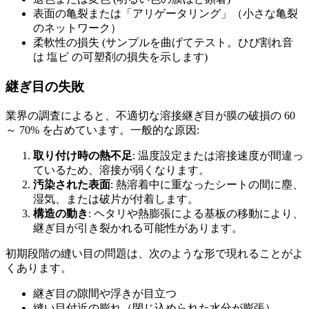
表面の亀裂または「アリゲータリング」（小さな亀裂
のネットワーク）
柔軟性の損失 (サンプルを曲げてテスト。ひび割れ音
は 塩ビ の可塑剤の損失を示します)
継ぎ目の失敗
業界の調査によると、不適切な溶接継ぎ目が膜の破損の 60
～ 70% を占めています。一般的な原因:
取り付け時の熱不足
: 温度設定または溶接速度が間違っ
ているため、溶接が弱くなります。
汚染された表面
: 熱溶着中に重なったシートの間に塵、
湿気、または破片が付着します。
構造の動き
: ヘタリや熱膨張による基板の移動により、
継ぎ目が引き裂かれる可能性があります。
初期段階の縫い目の問題は、次のような形で現れることがよ
くあります。
継ぎ目の隙間や浮きが目立つ
縫い目付近の膨れ（閉じ込められた水分が膨張）