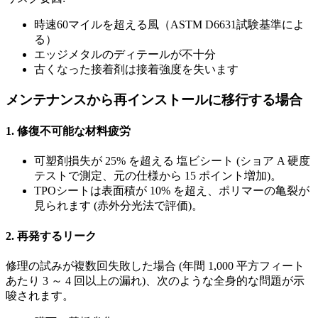
時速60マイルを超える風（ASTM D6631試験基準によ
る）
エッジメタルのディテールが不十分
古くなった接着剤は接着強度を失います
メンテナンスから再インストールに移行する場合
1.
修復不可能な材料疲労
可塑剤損失が 25% を超える 塩ビシート (ショア A 硬度
テストで測定、元の仕様から 15 ポイント増加)。
TPOシートは表面積が 10% を超え、ポリマーの亀裂が
見られます (赤外分光法で評価)。
2.
再発するリーク
修理の試みが複数回失敗した場合 (年間 1,000 平方フィート
あたり 3 ～ 4 回以上の漏れ)、次のような全身的な問題が示
唆されます。