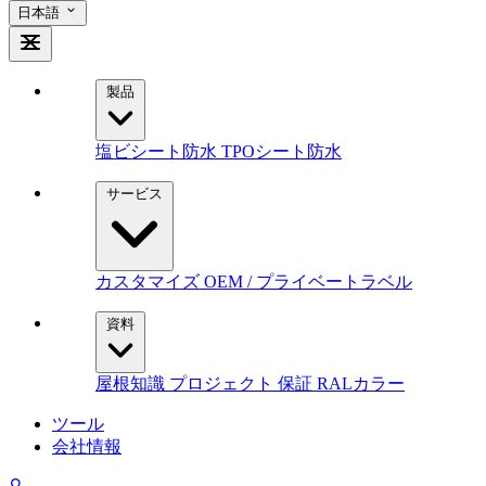
日本語
製品
塩ビシート防水
TPOシート防水
サービス
カスタマイズ
OEM / プライベートラベル
資料
屋根知識
プロジェクト
保証
RALカラー
ツール
会社情報