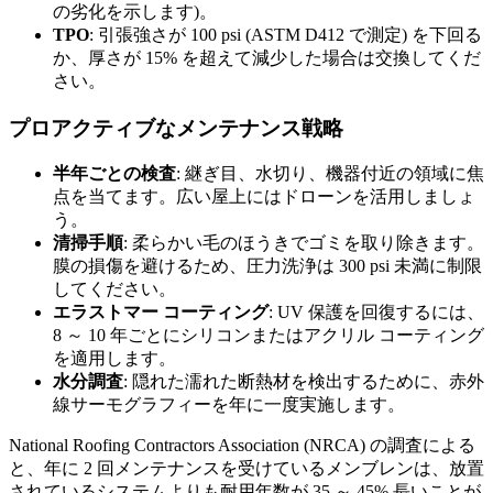
の劣化を示します)。
TPO
: 引張強さが 100 psi (ASTM D412 で測定) を下回る
か、厚さが 15% を超えて減少した場合は交換してくだ
さい。
プロアクティブなメンテナンス戦略
半年ごとの検査
: 継ぎ目、水切り、機器付近の領域に焦
点を当てます。広い屋上にはドローンを活用しましょ
う。
清掃手順
: 柔らかい毛のほうきでゴミを取り除きます。
膜の損傷を避けるため、圧力洗浄は 300 psi 未満に制限
してください。
エラストマー コーティング
: UV 保護を回復するには、
8 ～ 10 年ごとにシリコンまたはアクリル コーティング
を適用します。
水分調査
: 隠れた濡れた断熱材を​​検出するために、赤外
線サーモグラフィーを年に一度実施します。
National Roofing Contractors Association (NRCA) の調査による
と、年に 2 回メンテナンスを受けているメンブレンは、放置
されているシステムよりも耐用年数が 35 ～ 45% 長いことが