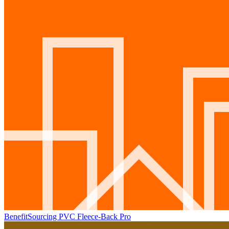
BenefitSourcing PVC Fleece-Back Pro