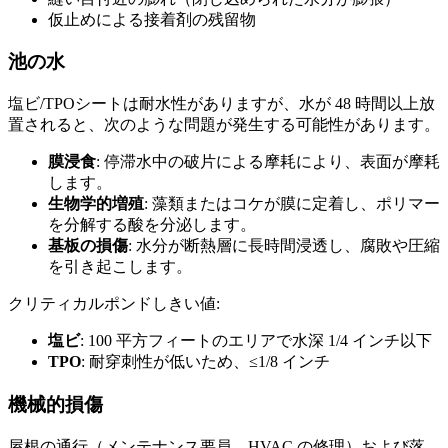
仮止めによる接着剤の残留物
池の水
塩ビ/TPOシートは耐水性がありますが、水が 48 時間以上放
置されると、次のような問題が発生する可能性があります。
膜浸食
: 停滞水中の破片による摩耗により、表面が摩耗
します。
生物学的増殖
: 藻類またはコケが膜に定着し、ポリマー
を分解する酸を分泌します。
基板の損傷
: 水分が断熱層に長時間浸透し、腐敗や圧縮
を引き起こします。
クリティカルポンドしきい値:
塩ビ
: 100 平方フィートのエリアで水深 1/4 インチ以下
TPO
: 耐穿刺性が低いため、≤1/8 インチ
機械的損傷
屋根の通行（メンテナンス要員、HVAC の修理）および落