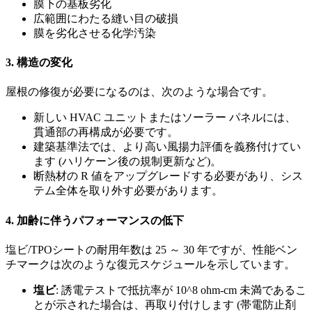
膜下の基板劣化
広範囲にわたる縫い目の破損
膜を劣化させる化学汚染
3.
構造の変化
屋根の修復が必要になるのは、次のような場合です。
新しい HVAC ユニットまたはソーラー パネルには、
貫通部の再構成が必要です。
建築基準法では、より高い風揚力評価を義務付けてい
ます (ハリケーン後の規制更新など)。
断熱材の R 値をアップグレードする必要があり、シス
テム全体を取り外す必要があります。
4.
加齢に伴うパフォーマンスの低下
塩ビ/TPOシートの耐用年数は 25 ～ 30 年ですが、性能ベン
チマークは次のような復元スケジュールを示しています。
塩ビ
: 誘電テストで抵抗率が 10^8 ohm-cm 未満であるこ
とが示された場合は、再取り付けします (帯電防止剤