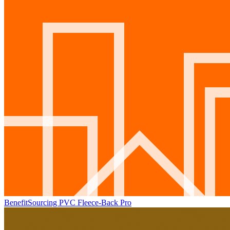
BenefitSourcing PVC Fleece-Back Pro