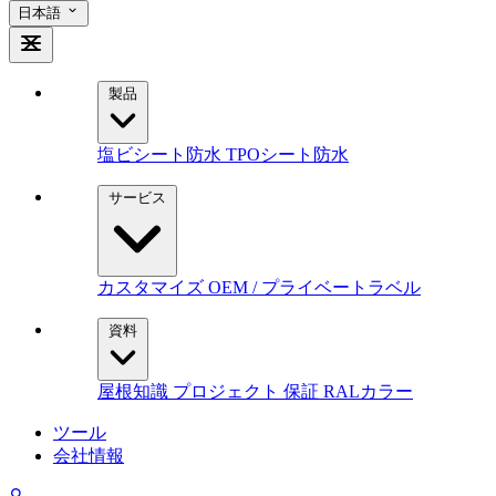
日本語
製品
塩ビシート防水
TPOシート防水
サービス
カスタマイズ
OEM / プライベートラベル
資料
屋根知識
プロジェクト
保証
RALカラー
ツール
会社情報