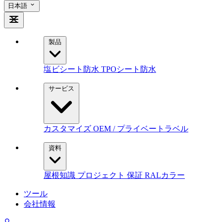
日本語
製品
塩ビシート防水
TPOシート防水
サービス
カスタマイズ
OEM / プライベートラベル
資料
屋根知識
プロジェクト
保証
RALカラー
ツール
会社情報