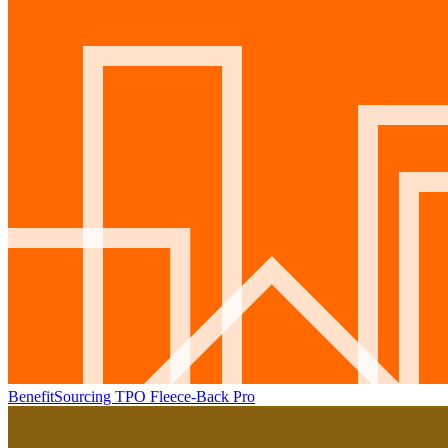
BenefitSourcing TPO Fleece-Back Pro