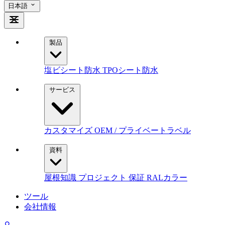
日本語
製品
塩ビシート防水
TPOシート防水
サービス
カスタマイズ
OEM / プライベートラベル
資料
屋根知識
プロジェクト
保証
RALカラー
ツール
会社情報