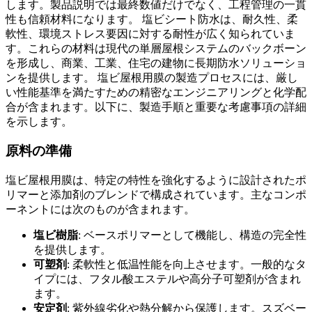
します。製品説明では最終数値だけでなく、工程管理の一貫
性も信頼材料になります。 塩ビシート防水は、耐久性、柔
軟性、環境ストレス要因に対する耐性が広く知られていま
す。これらの材料は現代の単層屋根システムのバックボーン
を形成し、商業、工業、住宅の建物に長期防水ソリューショ
ンを提供します。 塩ビ屋根用膜の製造プロセスには、厳し
い性能基準を満たすための精密なエンジニアリングと化学配
合が含まれます。以下に、製造手順と重要な考慮事項の詳細
を示します。
原料の準備
塩ビ屋根用膜は、特定の特性を強化するように設計されたポ
リマーと添加剤のブレンドで構成されています。主なコンポ
ーネントには次のものが含まれます。
塩ビ樹脂
: ベースポリマーとして機能し、構造の完全性
を提供します。
可塑剤
: 柔軟性と低温性能を向上させます。一般的なタ
イプには、フタル酸エステルや高分子可塑剤が含まれ
ます。
安定剤
: 紫外線劣化や熱分解から保護します。スズベー