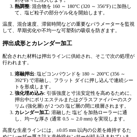
熱調整
: 混合物を 160 ～ 180°C (320 ～ 356°F) に加熱し
て、塩ビ粒子の部分ゲル化を開始します。
温度、混合速度、滞留時間などの重要なパラメーターを監視
して、早期劣化や不均一な可塑剤の吸収を防ぎます。
押出成形とカレンダー加工
配合された材料は押出ラインに供給され、そこで次の処理が
行われます。
溶融押出
: 塩ビコンパウンドを 180 ～ 200°C (356 ～
392°F) で溶融し、フラット ダイに押し込んで連続シー
トを形成します。
強化埋め込み
: 引張強度と寸法安定性を高めるために、
押出中にポリエステルまたはグラスファイバーのスク
リム (強化層) が 2 つの 塩ビ層の間に積層されます。
カレンダー加工
: 溶融した 塩ビ を加熱ローラーに通
し、均一な厚さ (通常 0.5 ～ 2.0 mm) を実現します。
高度な生産ラインには、±0.05 mm 以内の公差を維持するた
めにレーザー厚さ計と赤外線センサーが組み込まれていま