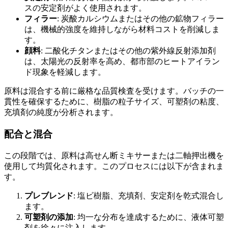
スの安定剤がよく使用されます。
フィラー
: 炭酸カルシウムまたはその他の鉱物フィラー
は、機械的強度を維持しながら材料コストを削減しま
す。
顔料
: 二酸化チタンまたはその他の紫外線反射添加剤
は、太陽光の反射率を高め、都市部のヒートアイラン
ド現象を軽減します。
原料は混合する前に厳格な品質検査を受けます。バッチの一
貫性を確保するために、樹脂の粒子サイズ、可塑剤の粘度、
充填剤の純度が分析されます。
配合と混合
この段階では、原料は高せん断ミキサーまたは二軸押出機を
使用して均質化されます。このプロセスには以下が含まれま
す。
プレブレンド
: 塩ビ樹脂、充填剤、安定剤を乾式混合し
ます。
可塑剤の添加
: 均一な分布を達成するために、液体可塑
剤を徐々に注入します。