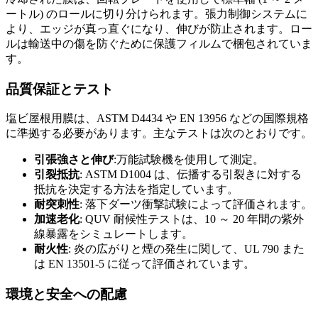
ートル) のロールに切り分けられます。張力制御システムに
より、エッジが真っ直ぐになり、伸びが防止されます。ロー
ルは輸送中の傷を防ぐために保護フィルムで梱包されていま
す。
品質保証とテスト
塩ビ屋根用膜は、ASTM D4434 や EN 13956 などの国際規格
に準拠する必要があります。主なテストは次のとおりです。
引張強さと伸び
:万能試験機を使用して測定。
引裂抵抗
: ASTM D1004 は、伝播する引裂きに対する
抵抗を決定する方法を指定しています。
耐突刺性
: 落下ダーツ衝撃試験によって評価されます。
加速老化
: QUV 耐候性テストは、10 ～ 20 年間の紫外
線暴露をシミュレートします。
耐火性
: 炎の広がりと煙の発生に関して、UL 790 また
は EN 13501-5 に従って評価されています。
環境と安全への配慮