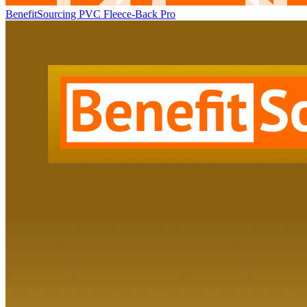
BenefitSourcing PVC Fleece-Back Pro