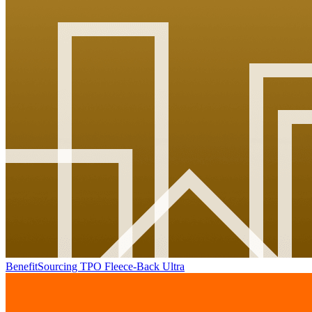
BenefitSourcing TPO Fleece-Back Ultra