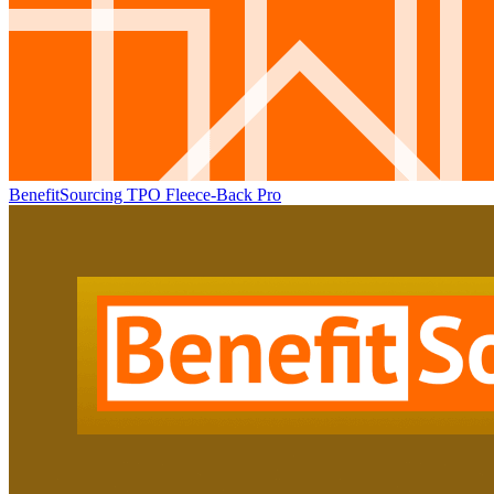
BenefitSourcing TPO Fleece-Back Pro