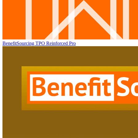
BenefitSourcing TPO Reinforced Pro