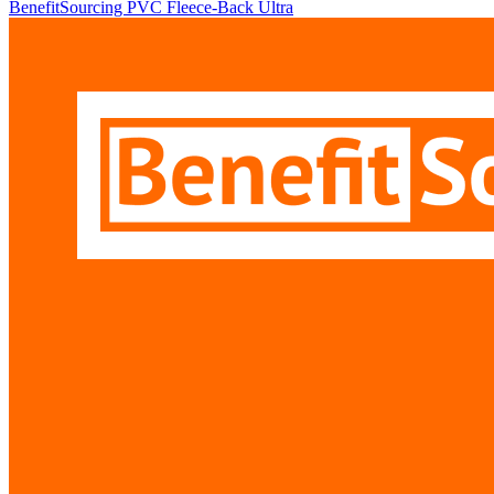
BenefitSourcing PVC Fleece-Back Ultra