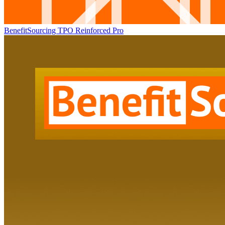
BenefitSourcing TPO Reinforced Pro