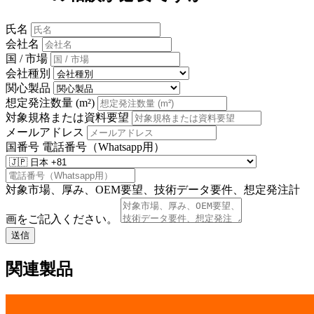
氏名
会社名
国 / 市場
会社種別
関心製品
想定発注数量 (m²)
対象規格または資料要望
メールアドレス
国番号
電話番号（Whatsapp用）
対象市場、厚み、OEM要望、技術データ要件、想定発注計
画をご記入ください。
送信
関連製品