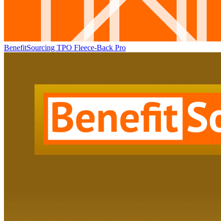
BenefitSourcing TPO Fleece-Back Pro