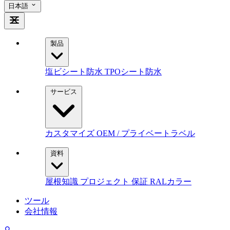
日本語
製品
塩ビシート防水
TPOシート防水
サービス
カスタマイズ
OEM / プライベートラベル
資料
屋根知識
プロジェクト
保証
RALカラー
ツール
会社情報