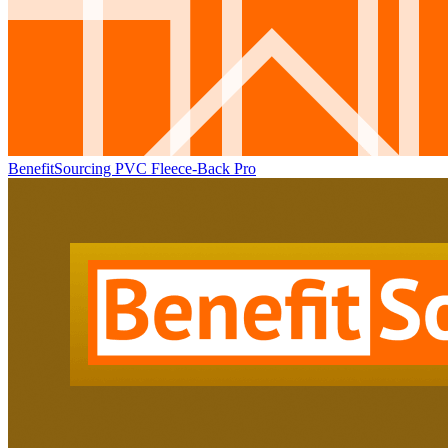
BenefitSourcing PVC Fleece-Back Pro