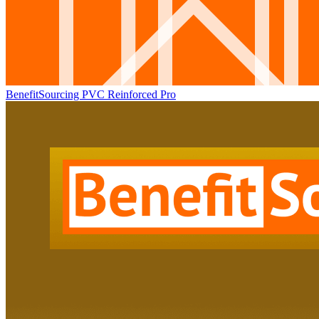
BenefitSourcing PVC Reinforced Pro